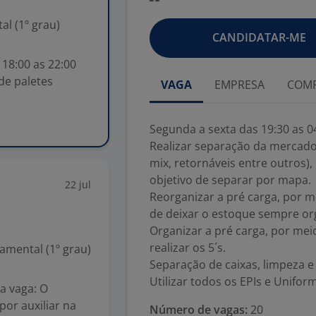
l (1º grau)
CANDIDATAR-ME
 18:00 as 22:00
de paletes
VAGA
EMPRESA
COMP
Segunda a sexta das 19:30 as 0
Realizar separação da mercado
mix, retornáveis entre outros),
objetivo de separar por mapa.
22 jul
Reorganizar a pré carga, por 
de deixar o estoque sempre or
Organizar a pré carga, por meio
realizar os 5´s.
mental (1º grau)
Separação de caixas, limpeza e
Utilizar todos os EPIs e Unifor
a vaga: O
or auxiliar na
Número de vagas:
20