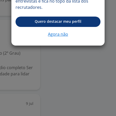
entrevistas e fica no topo da lista dos
recrutadores.
Quero destacar meu perfil
15 jul
Agora não
 (2º Grau)
édio completo Ser
dade para lidar
9 jul