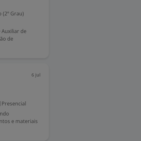
 (2º Grau)
 Auxiliar de
são de
6 jul
Presencial
ando
tos e materiais