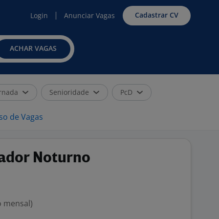
Cadastrar CV
Login
Anunciar Vagas
ACHAR VAGAS
rnada
Senioridade
PcD
iso de Vagas
ador Noturno
o mensal)