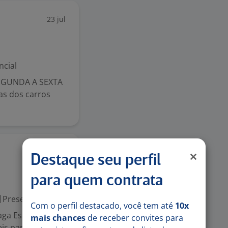
23 jul
ncial
SEGUNDA A SEXTA
as dos carros
22 jul
Destaque seu perfil
para quem contrata
Presencial
Com o perfil destacado, você tem até
10x
vaga Estamos em
mais chances
de receber convites para
eis para atuar