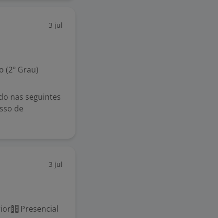
3 jul
 (2º Grau)
ndo nas seguintes
esso de
3 jul
ior
Presencial