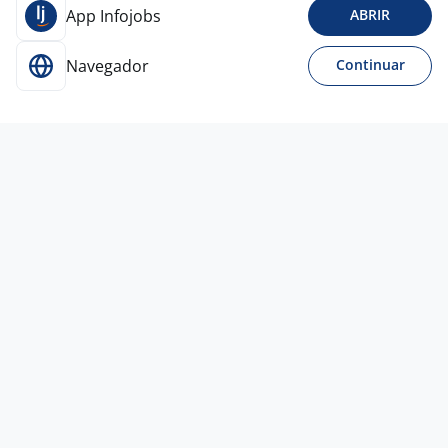
App Infojobs
ABRIR
Navegador
Continuar
Para Candidatos
Acesse o site de empregos líder e se candidate a
vagas adequadas ao seu perfil de forma fácil e
rápida.