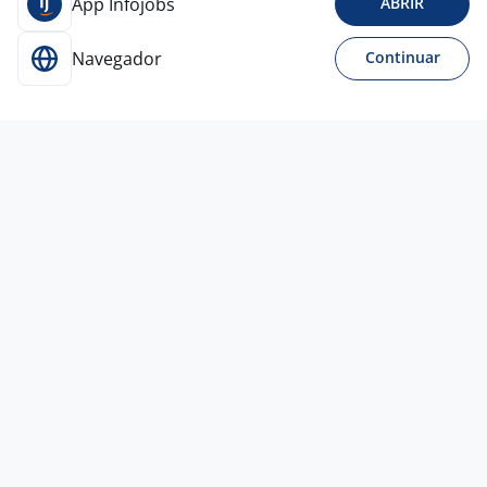
App Infojobs
ABRIR
Navegador
Continuar
22 jul
OPERADOR DE LOJA - GRUPO
CARREFOUR
4,3
CARREFOUR
Todo Brasil
A combinar
Ensino Médio (2º Grau)
PcD
Presencial
Vagas semelhantes