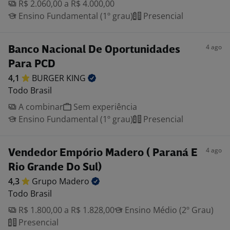
R$ 2.060,00 a R$ 4.000,00
Ensino Fundamental (1º grau)
Presencial
4 ago
Banco Nacional De Oportunidades
Para PCD
4,1
BURGER
KING
Todo Brasil
A combinar
Sem experiência
Ensino Fundamental (1º grau)
Presencial
4 ago
Vendedor Empório Madero ( Paraná E
Rio Grande Do Sul)
4,3
Grupo
Madero
Todo Brasil
R$ 1.800,00 a R$ 1.828,00
Ensino Médio (2º Grau)
Presencial