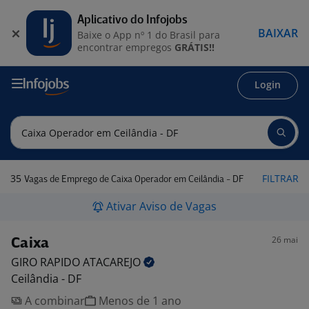
Aplicativo do Infojobs
BAIXAR
Baixe o App nº 1 do Brasil para
encontrar empregos
GRÁTIS!!
Login
35
FILTRAR
Vagas de Emprego de Caixa Operador em Ceilândia - DF
Ativar Aviso de Vagas
26 mai
Caixa
GIRO RAPIDO
ATACAREJO
Ceilândia - DF
A combinar
Menos de 1 ano