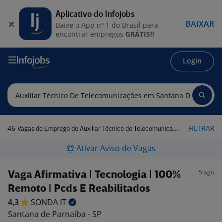
Aplicativo do Infojobs
BAIXAR
Baixe o App nº 1 do Brasil para
encontrar empregos
GRÁTIS!!
Login
46
FILTRAR
Vagas de Emprego de Auxiliar Técnico de Telecomunicações em Santana de Parnaíba - SP
Ativar Aviso de Vagas
5 ago
Vaga Afirmativa | Tecnologia | 100%
Remoto | Pcds E Reabilitados
4,3
SONDA
IT
Santana de Parnaíba - SP