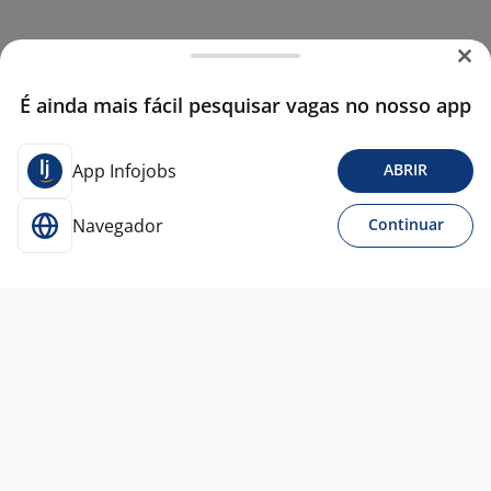
É ainda mais fácil pesquisar vagas no nosso app
App Infojobs
ABRIR
Navegador
Continuar
6 jul
Bolsista Graduado [Engenharia De
Dados; Observability; Golden Signals;
Métricas] ICT ITAÚ