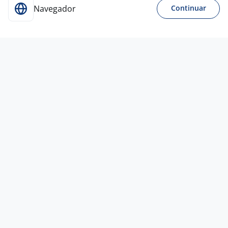
Navegador
Continuar
24 jun
Analista De Faturamento Pleno - PCD
4,5
MANPOWER STAFFING.
(Matriz)
Todo Brasil
R$ 4.500,00 a R$ 4.814,00
Ensino Superior
PcD
Home office
3 jun
Analista De Monitoramento
4,5
Randstad -
Matriz
Todo Brasil