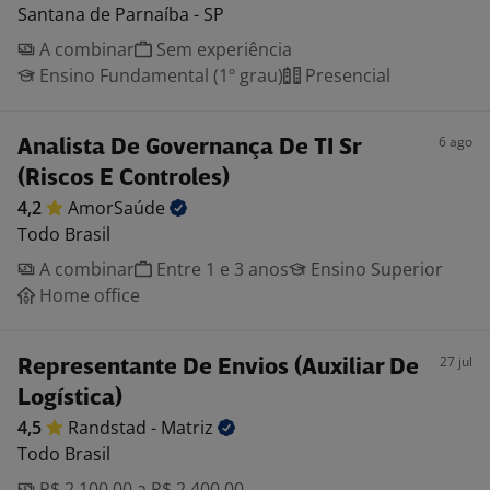
Santana de Parnaíba - SP
A combinar
Sem experiência
Ensino Fundamental (1º grau)
Presencial
6 ago
Analista De Governança De TI Sr
(Riscos E Controles)
4,2
AmorSaúde
Todo Brasil
A combinar
Entre 1 e 3 anos
Ensino Superior
Home office
27 jul
Representante De Envios (Auxiliar De
Logística)
4,5
Randstad -
Matriz
Todo Brasil
R$ 2.100,00 a R$ 2.400,00