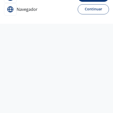
Navegador
Continuar
Para Candidatos
Acesse o site de empregos líder e se candidate a
vagas adequadas ao seu perfil de forma fácil e
rápida.