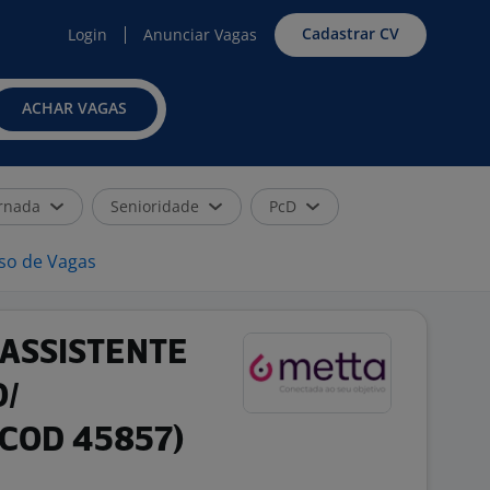
Cadastrar CV
Login
Anunciar Vagas
ACHAR VAGAS
rnada
Senioridade
PcD
iso de Vagas
 ASSISTENTE
O/
COD 45857)