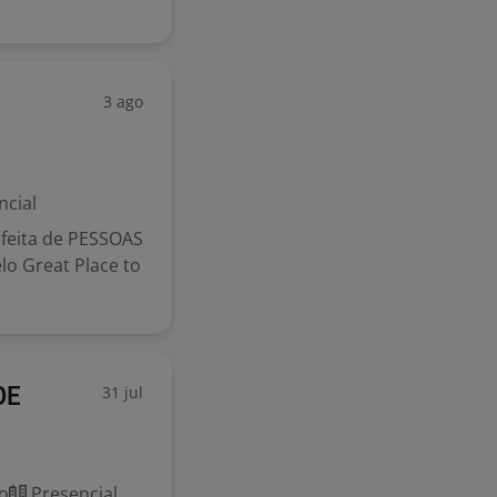
3 ago
ncial
feita de PESSOAS
elo Great Place to
31 jul
DE
o
Presencial