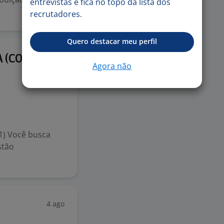
entrevistas e fica no topo da lista dos
recrutadores.
Quero destacar meu perfil
4 ago
A (COD
Agora não
) Você busca
stão
4 ago