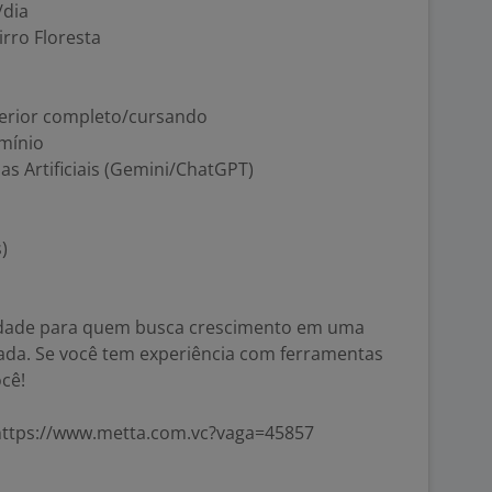
/dia
irro Floresta
perior completo/cursando
mínio
as Artificiais (Gemini/ChatGPT)
)
idade para quem busca crescimento em uma
rada. Se você tem experiência com ferramentas
ocê!
 https://www.metta.com.vc?vaga=45857