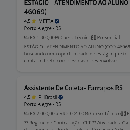
ESTÁGIO - ATENDIMENTO AO ALUNO
46069)
4,5
METTA
Porto Alegre - RS
R$ 1.300,00
Curso Técnico
Presencial
ESTÁGIO - ATENDIMENTO AO ALUNO (COD 46069)
buscando uma oportunidade de estágio que te
contato direto com pessoas e desenvolva s...
Assistente De Coleta- Farrapos RS
4,5
RHBrasil
Porto Alegre - RS
R$ 2.000,00 a R$ 2.004,00
Curso Técnico
P
?? Regime de Contratação: CLT ?? Atividades: Gar
das amostras, desde a coleta até o envio à distr