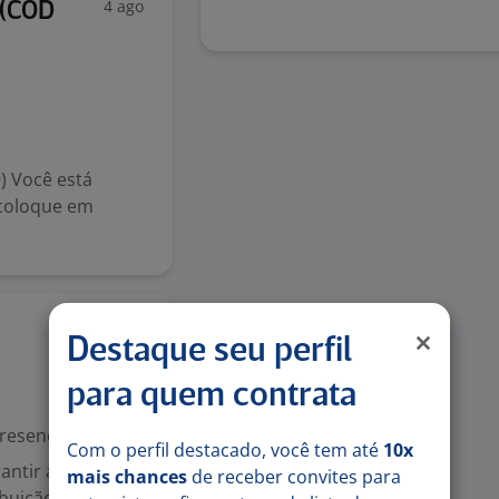
4 ago
 (COD
 Você está
 coloque em
4 ago
Destaque seu perfil
para quem contrata
resencial
Com o perfil destacado, você tem até
10x
antir a qualidade
mais chances
de receber convites para
ibuição; Executar