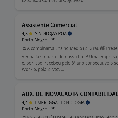
Expansão Comercial Objetivo d...
Assistente Comercial
4,3
SINDILOJAS
POA
Porto Alegre - RS
A combinar
Ensino Médio (2º Grau)
Prese
Venha fazer parte do nosso time! Uma empresa 
e, por isso, recebeu pelo 8º ano consecutivo o s
Work e, pela 2ª vez, ...
AUX. DE INOVAÇÃO P/ CONTABILIDA
4,4
EMPREGGA
TECNOLOGIA
Porto Alegre - RS
R$ 2.500,00
Entre 1 e 3 anos
Curso Técnic