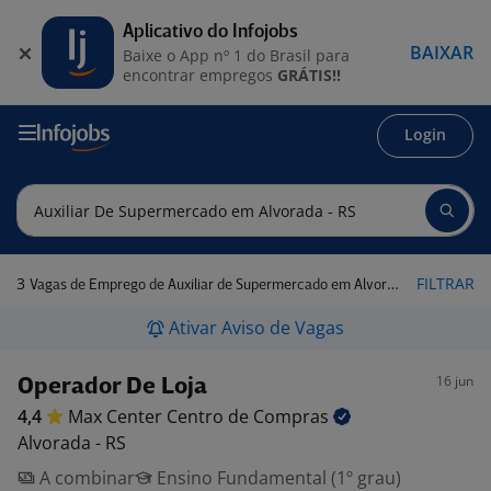
Aplicativo do Infojobs
BAIXAR
Baixe o App nº 1 do Brasil para
encontrar empregos
GRÁTIS!!
Login
3
FILTRAR
Vagas de Emprego de Auxiliar de Supermercado em Alvorada - RS
Ativar Aviso de Vagas
16 jun
Operador De Loja
4,4
Max Center Centro de
Compras
Alvorada - RS
A combinar
Ensino Fundamental (1º grau)