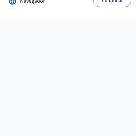
Navegador
Continuar
Para Candidatos
Acesse o site de empregos líder e se candidate a
vagas adequadas ao seu perfil de forma fácil e
rápida.