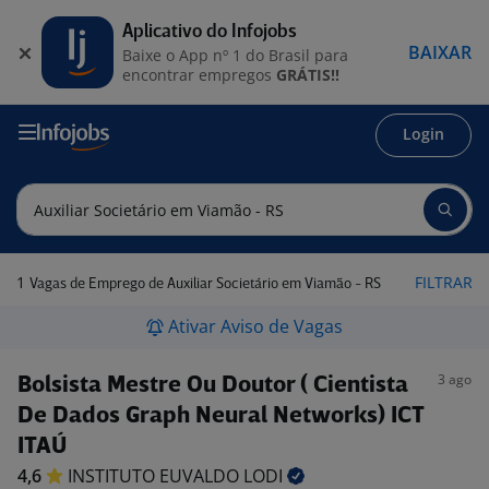
Aplicativo do Infojobs
BAIXAR
Baixe o App nº 1 do Brasil para
encontrar empregos
GRÁTIS!!
Login
1
FILTRAR
Vagas de Emprego de Auxiliar Societário em Viamão - RS
Ativar Aviso de Vagas
3 ago
Bolsista Mestre Ou Doutor ( Cientista
De Dados Graph Neural Networks) ICT
ITAÚ
4,6
INSTITUTO EUVALDO
LODI