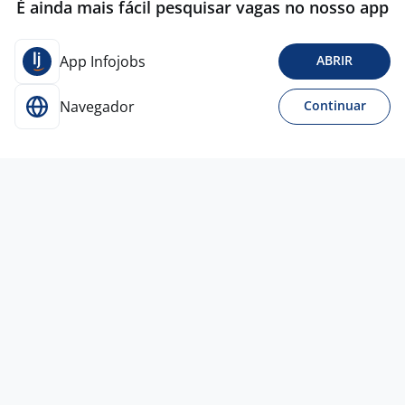
É ainda mais fácil pesquisar vagas no nosso app
App Infojobs
ABRIR
Navegador
Continuar
Para Candidatos
Acesse o site de empregos líder e se candidate a
vagas adequadas ao seu perfil de forma fácil e
rápida.