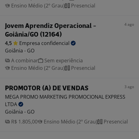
Ensino Médio (2º Grau)
Presencial
4 ago
Jovem Aprendiz Operacional -
Goiânia/GO (12164)
4,5
Empresa
confidencial
Goiânia - GO
A combinar
Sem experiência
Ensino Médio (2º Grau)
Presencial
3 ago
PROMOTOR (A) DE VENDAS
MEGA PROMO MARKETING PROMOCIONAL EXPRESS
LTDA
Goiânia - GO
R$ 1.805,00
Ensino Médio (2º Grau)
Presencial