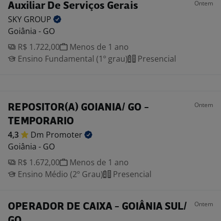
Ontem
Auxiliar De Serviços Gerais
SKY
GROUP
Goiânia - GO
R$ 1.722,00
Menos de 1 ano
Ensino Fundamental (1º grau)
Presencial
Ontem
REPOSITOR(A) GOIANIA/ GO -
TEMPORARIO
4,3
Dm
Promoter
Goiânia - GO
R$ 1.672,00
Menos de 1 ano
Ensino Médio (2º Grau)
Presencial
Ontem
OPERADOR DE CAIXA - GOIÂNIA SUL/
GO