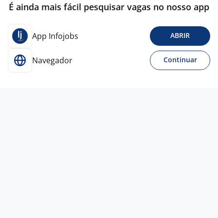
É ainda mais fácil pesquisar vagas no nosso app
App Infojobs
ABRIR
Navegador
Continuar
29 jul
Auxiliar De Enfermagem Posto
4,4
Alliance
Consultoria
Goiânia - GO
R$ 2.500,00
Entre 1 e 3 anos
Curso Técnico
Presencial