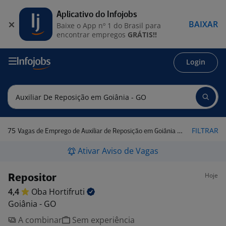
Aplicativo do Infojobs
BAIXAR
Baixe o App nº 1 do Brasil para
encontrar empregos
GRÁTIS!!
Login
75
FILTRAR
Vagas de Emprego de Auxiliar de Reposição em Goiânia - GO
Ativar Aviso de Vagas
Hoje
Repositor
4,4
Oba
Hortifruti
Goiânia - GO
A combinar
Sem experiência