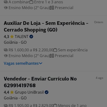
A combinar
Entre 1 e 3 anos
Ensino Médio (2º Grau)
Presencial
Ontem
Auxiliar De Loja - Sem Experiência -
Cerrado Shopping (GO)
4,3
TALENT
Goiânia - GO
R$ 1.600,00 a R$ 2.200,00
Sem experiência
Ensino Médio (2º Grau)
Presencial
Vagas semelhantes
4 ago
Vendedor - Enviar Currículo No
62991419768
4,4
Grupo
UniBrasil
Goiânia - GO
R$ 1.905,00 a R$ 2.829,00
Menos de 1 ano