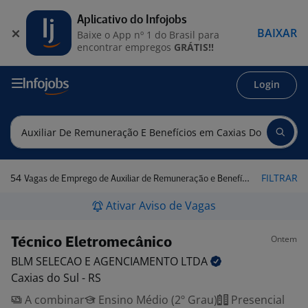
Aplicativo do Infojobs
BAIXAR
Baixe o App nº 1 do Brasil para
encontrar empregos
GRÁTIS!!
Login
54
FILTRAR
Vagas de Emprego de Auxiliar de Remuneração e Benefícios em Caxias do Sul - RS
Ativar Aviso de Vagas
Ontem
Técnico Eletromecânico
BLM SELECAO E AGENCIAMENTO
LTDA
Caxias do Sul - RS
A combinar
Ensino Médio (2º Grau)
Presencial