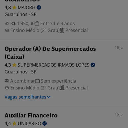
4,8
MAIORH
Guarulhos - SP
R$ 1.950,00
Entre 1 e 3 anos
Ensino Médio (2º Grau)
Presencial
16 jul
Operador (A) De Supermercados
(Caixa)
4,3
SUPERMERCADOS IRMAOS
LOPES
Guarulhos - SP
A combinar
Sem experiência
Ensino Médio (2º Grau)
Presencial
Vagas semelhantes
16 jul
Auxiliar Financeiro
4,4
UNICARGO