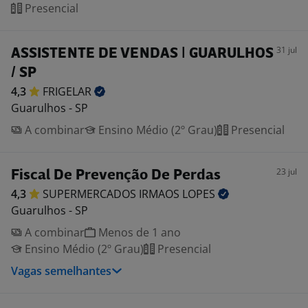
Presencial
31 jul
ASSISTENTE DE VENDAS | GUARULHOS
/ SP
4,3
FRIGELAR
Guarulhos - SP
A combinar
Ensino Médio (2º Grau)
Presencial
23 jul
Fiscal De Prevenção De Perdas
4,3
SUPERMERCADOS IRMAOS
LOPES
Guarulhos - SP
A combinar
Menos de 1 ano
Ensino Médio (2º Grau)
Presencial
Vagas semelhantes