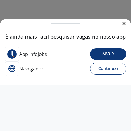
É ainda mais fácil pesquisar vagas no nosso app
App Infojobs
ABRIR
Navegador
Continuar