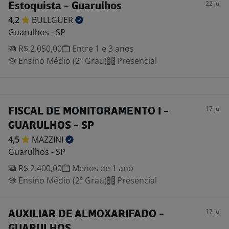
22 jul
Estoquista - Guarulhos
4,2
BULLGUER
Guarulhos - SP
R$ 2.050,00
Entre 1 e 3 anos
Ensino Médio (2º Grau)
Presencial
17 jul
FISCAL DE MONITORAMENTO I -
GUARULHOS - SP
4,5
MAZZINI
Guarulhos - SP
R$ 2.400,00
Menos de 1 ano
Ensino Médio (2º Grau)
Presencial
17 jul
AUXILIAR DE ALMOXARIFADO -
GUARULHOS