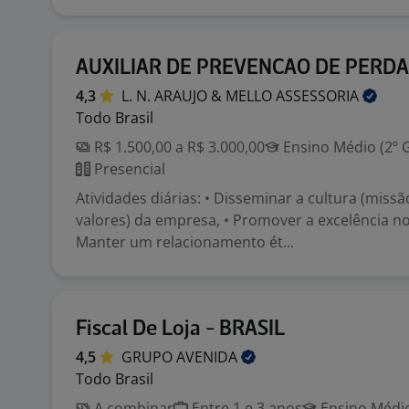
AUXILIAR DE PREVENCAO DE PERDA
4,3
L. N. ARAUJO & MELLO
ASSESSORIA
Todo Brasil
R$ 1.500,00 a R$ 3.000,00
Ensino Médio (2º 
Presencial
Atividades diárias: • Disseminar a cultura (missã
valores) da empresa, • Promover a excelência n
Manter um relacionamento ét...
Fiscal De Loja - BRASIL
4,5
GRUPO
AVENIDA
Todo Brasil
A combinar
Entre 1 e 3 anos
Ensino Médio