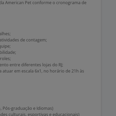
s da American Pet conforme o cronograma de
alhes;
 atividades de contagem;
quipe;
ilidade;
roles;
nto entre diferentes lojas do RJ;
a atuar em escala 6x1, no horário de 21h às
, Pós-graduação e Idiomas)
ades culturais, esportivas e educacionais)