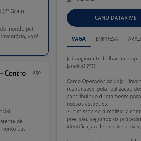
 (2º Grau)
CANDIDATAR-ME
a do mundo pet
 Inventário, você
VAGA
EMPRESA
AVAL
Já imaginou trabalhar na empr
Janeiro? ????
5 ago
 - Centro
Como Operador de Loja – Invent
responsável pela realização dos
contribuindo diretamente para 
nossos estoques.
ncial
Sua missão será realizar a con
precisão, seguindo os procedi
istente de
identificação de possíveis diver
hamento das