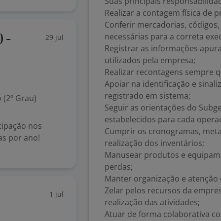
Suas principais responsabilida
Realizar a contagem física de 
Conferir mercadorias, códigos
necessárias para a correta ex
29 jul
) -
Registrar as informações apur
utilizados pela empresa;
Realizar recontagens sempre qu
Apoiar na identificação e sinali
registrado em sistema;
 (2º Grau)
Seguir as orientações do Subg
estabelecidos para cada opera
icipação nos
Cumprir os cronogramas, metas
ras por ano!
realização dos inventários;
Manusear produtos e equipame
perdas;
Manter organização e atenção
Zelar pelos recursos da empres
1 jul
realização das atividades;
Atuar de forma colaborativa c