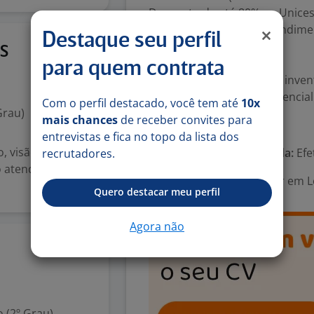
Desconto de até 80% na Unices
Desconto de 20% em atendimen
Destaque seu perfil
Plano de Carreira
3 ago
S
para quem contrata
Experiência anterior com inven
e/ou varejo será um diferencial!
Com o perfil destacado, você tem até
10x
Grau)
mais chances
de receber convites para
Número de vagas:
1
entrevistas e fica no topo da lista dos
o, visão e
Tipo de contrato e Jornada:
Efe
recrutadores.
o atendimento, •
Área Profissional:
Auxiliar em 
Quero destacar meu perfil
Agora não
24 jun
 (2º Grau)