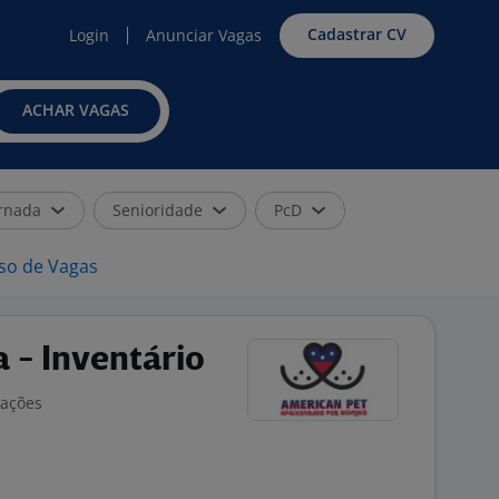
Cadastrar CV
Login
Anunciar Vagas
ACHAR VAGAS
rnada
Senioridade
PcD
iso de Vagas
 - Inventário
iações