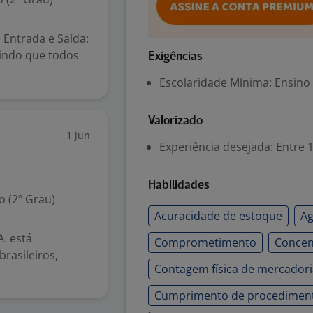
 Entrada e Saída:
tindo que todos
Exigências
Escolaridade Mínima: Ensino
Valorizado
1 jun
Experiência desejada: Entre 1
Habilidades
 (2º Grau)
Acuracidade de estoque
Ag
. está
Comprometimento
Concen
rasileiros,
Contagem física de mercadori
Cumprimento de procedimen