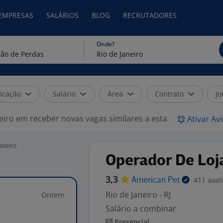
 EMPRESAS
SALÁRIOS
BLOG
RECRUTADORES
Onde?
icação
Salário
Área
Contrato
Jo
eiro em receber novas vagas similares a esta
Ativar Av
aneiro
Operador De Loja
3,3
411 aval
American
Pet
Rio de Janeiro - RJ
Ontem
Salário a combinar
Presencial