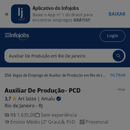
Aplicativo do Infojobs
BAIXAR
Baixe o App nº 1 do Brasil para
encontrar empregos
GRÁTIS!!
Login
356
FILTRAR
Vagas de Emprego de Auxiliar de Produção em Rio de Janeiro
Hoje
Auxiliar De Produção- PCD
3,7
Art latex |
Amalu
Rio de Janeiro - RJ
R$ 1.635,00
Sem experiência
Ensino Médio (2º Grau)
PcD
Presencial