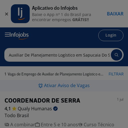
Aplicativo do Infojobs
BAIXAR
Baixe o App nº 1 do Brasil para
encontrar empregos
GRÁTIS!!
Login
1
FILTRAR
Vaga de Emprego de Auxiliar de Planejamento Logístico em Sapucaia do Sul - RS
Ativar Aviso de Vagas
1 jul
COORDENADOR DE SERRA
4,1
Qualy
Humanas
Todo Brasil
A combinar
Entre 5 e 10 anos
Curso Técnico