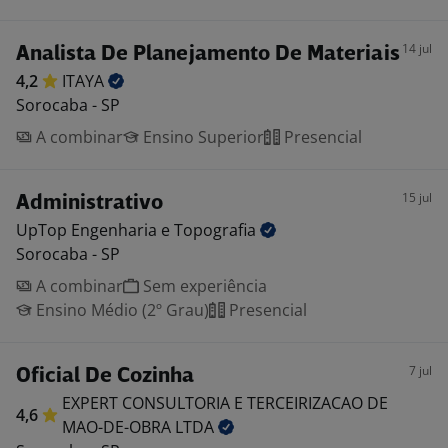
14 jul
Analista De Planejamento De Materiais
4,2
ITAYA
Sorocaba - SP
A combinar
Ensino Superior
Presencial
15 jul
Administrativo
UpTop Engenharia e
Topografia
Sorocaba - SP
A combinar
Sem experiência
Ensino Médio (2º Grau)
Presencial
7 jul
Oficial De Cozinha
EXPERT CONSULTORIA E TERCEIRIZACAO DE
4,6
MAO-DE-OBRA
LTDA