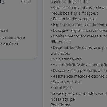
26 jun
ausência do gerente;
Do
• Auxiliar em inventário cíclic
Requisitos e qualificações:
• Ensino Médio completo;
• Experiência com atendimento
ncial
• Desejável experiência em cos
• Conhecimento em metas e in
 Premium para
diferencial;
Se você tem
• Disponibilidade de horário pa
Benefícios:
• Vale-transporte;
• Vale-refeição/vale-alimentação
• Descontos em produtos da m
• Assistência médica e odontoló
• Seguro de vida;
• Total Pass;
Se você gosta de atender, vende
nossa equipe!
Benefícios: