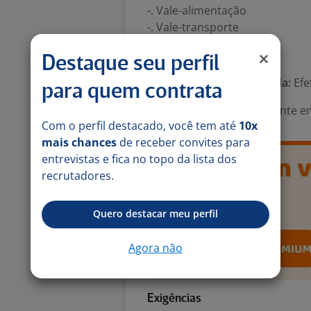
-. Vale-alimentação
-. Vale-transporte
Número de vagas:
1
Destaque seu perfil
Tipo de contrato e Jornada:
Efe
para quem contrata
Área Profissional:
Assistente e
Com o perfil destacado, você tem até
10x
mais chances
de receber convites para
entrevistas e fica no topo da lista dos
recrutadores.
Quero destacar meu perfil
Agora não
Exigências