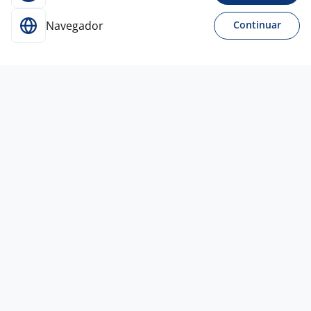
Navegador
Continuar
Para Candidatos
Acesse o site de empregos líder e se candidate a
vagas adequadas ao seu perfil de forma fácil e
rápida.