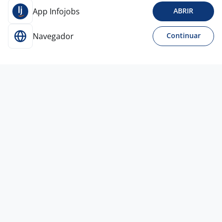
App Infojobs
ABRIR
Navegador
Continuar
Para Candidatos
Acesse o site de empregos líder e se candidate a
vagas adequadas ao seu perfil de forma fácil e
rápida.