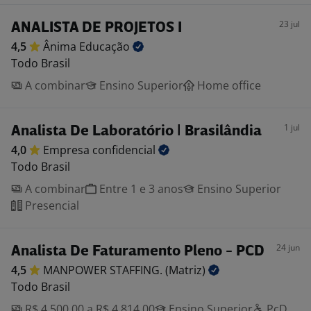
23 jul
ANALISTA DE PROJETOS I
4,5
Ânima
Educação
Todo Brasil
A combinar
Ensino Superior
Home office
1 jul
Analista De Laboratório | Brasilândia
4,0
Empresa
confidencial
Todo Brasil
A combinar
Entre 1 e 3 anos
Ensino Superior
Presencial
24 jun
Analista De Faturamento Pleno - PCD
4,5
MANPOWER STAFFING.
(Matriz)
Todo Brasil
R$ 4.500,00 a R$ 4.814,00
Ensino Superior
PcD