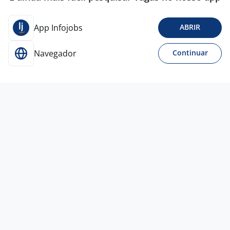
App Infojobs
ABRIR
Navegador
Continuar
Para Candidatos
Acesse o site de empregos líder e se candidate a
vagas adequadas ao seu perfil de forma fácil e
rápida.