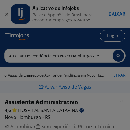
Aplicativo do Infojobs
BAIXAR
Baixe o App nº 1 do Brasil para
encontrar empregos
GRÁTIS!!
Login
8
FILTRAR
Vagas de Emprego de Auxiliar de Pendência em Novo Hamburgo - RS
Ativar Aviso de Vagas
13 jul
Assistente Administrativo
4,6
HOSPITAL SANTA
CATARINA
Novo Hamburgo - RS
A combinar
Sem experiência
Curso Técnico