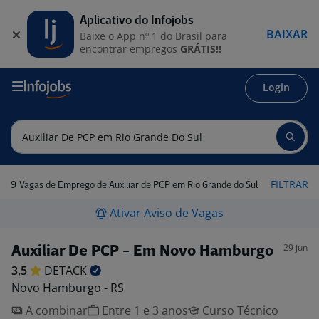
Aplicativo do Infojobs
BAIXAR
Baixe o App nº 1 do Brasil para
encontrar empregos
GRÁTIS!!
Login
9
FILTRAR
Vagas de Emprego de Auxiliar de PCP em Rio Grande do Sul
Ativar Aviso de Vagas
29 jun
Auxiliar De PCP - Em Novo Hamburgo
3,5
DETACK
Novo Hamburgo - RS
A combinar
Entre 1 e 3 anos
Curso Técnico