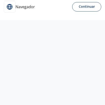
Navegador
Continuar
Para Candidatos
Acesse o site de empregos líder e se candidate a
vagas adequadas ao seu perfil de forma fácil e
rápida.