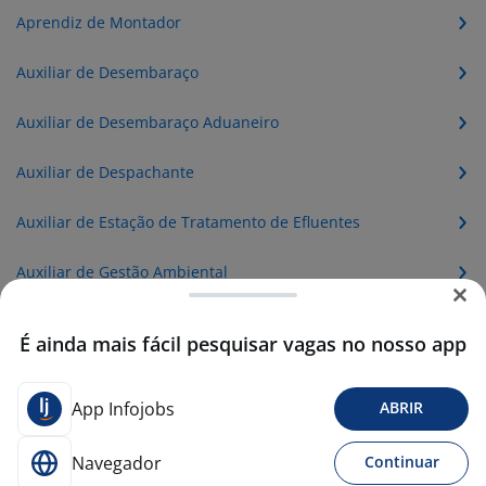
Aprendiz de Montador
Auxiliar de Desembaraço
Auxiliar de Desembaraço Aduaneiro
Auxiliar de Despachante
Auxiliar de Estação de Tratamento de Efluentes
Auxiliar de Gestão Ambiental
Auxiliar de Mecânico de Injeção Eletrônica
É ainda mais fácil pesquisar vagas no nosso app
Auxiliar de Montador de Andaime
App Infojobs
ABRIR
Auxiliar de Operador de Injetora
Navegador
Continuar