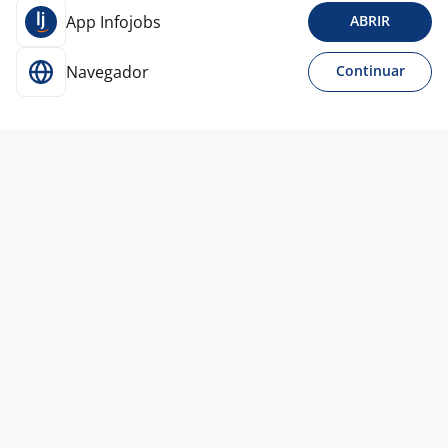
App Infojobs
ABRIR
Navegador
Continuar
Para Candidatos
Acesse o site de empregos líder e se candidate a
vagas adequadas ao seu perfil de forma fácil e
rápida.