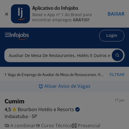
Aplicativo do Infojobs
BAIXAR
Baixe o App nº 1 do Brasil para
encontrar empregos
GRÁTIS!!
Login
1
FILTRAR
Vaga de Emprego de Auxiliar de Mesa de Restaurantes, Hotéis e Outros em Indaiatuba - SP
Ativar Aviso de Vagas
17 jun
Cumim
4,5
Bourbon Hotéis e
Resorts
Indaiatuba - SP
A combinar
Curso Técnico
Presencial