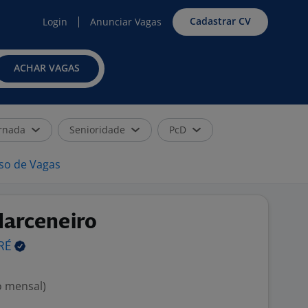
Cadastrar CV
Login
Anunciar Vagas
ACHAR VAGAS
rnada
Senioridade
PcD
iso de Vagas
Marceneiro
RÉ
o mensal)