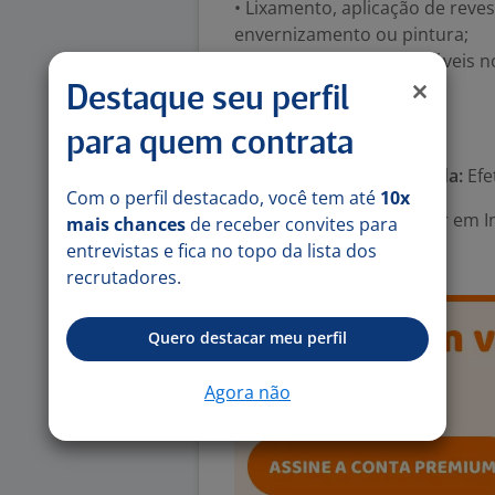
• Lixamento, aplicação de reve
envernizamento ou pintura;
• Montagem final dos móveis no
comercial);
Destaque seu perfil
Número de vagas:
1
para quem contrata
Tipo de contrato e Jornada:
Efe
Com o perfil destacado, você tem até
10x
Área Profissional:
Auxiliar em I
mais chances
de receber convites para
Montagem de Móveis
entrevistas e fica no topo da lista dos
recrutadores.
Quero destacar meu perfil
Agora não