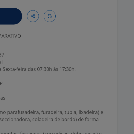
ARATIVO
37
al
 Sexta-feira das 07:30h ás 17:30h.
P.
as:
 parafusadeira, furadeira, tupia, lixadeira) e
 seccionadora, coladeira de bordo) de forma
mentas, ferragens (corrediças, dobradiças) e