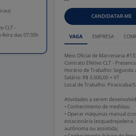
Grau)
CANDIDATAR-ME
o CLT -
-feira das 07:30h
VAGA
EMPRESA
COMP
Meio Oficial de Marcenaria #13
Contrato Efetivo CLT - Presenci
Horário de Trabalho: Segunda a
Salário: R$ 3.500,00 + VT
Local de Trabalho: Piracicaba/S
Atividades a serem desenvolvid
• Conhecimento de medidas;
• Operar máquinas manual (como
estacionária (esquadrejadeira,
autônoma ou assistida;
• Conhecimento básico de ferra