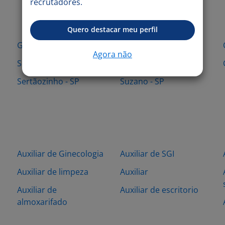
recrutadores.
Quero destacar meu perfil
Guarulhos - SP
Cajamar - SP
Agora não
Sorocaba - SP
Bauru - SP
Sertãozinho - SP
Suzano - SP
Auxiliar de Ginecologia
Auxiliar de SGI
Auxiliar de limpeza
Auxiliar
Auxiliar de
Auxiliar de escritorio
almoxarifado