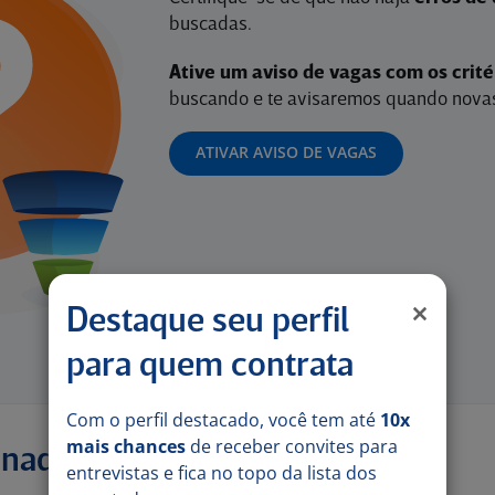
buscadas.
Ative um aviso de vagas com os crit
buscando e te avisaremos quando novas
ATIVAR AVISO DE VAGAS
Destaque seu perfil
para quem contrata
Com o perfil destacado, você tem até
10x
mais chances
de receber convites para
onadas
entrevistas e fica no topo da lista dos