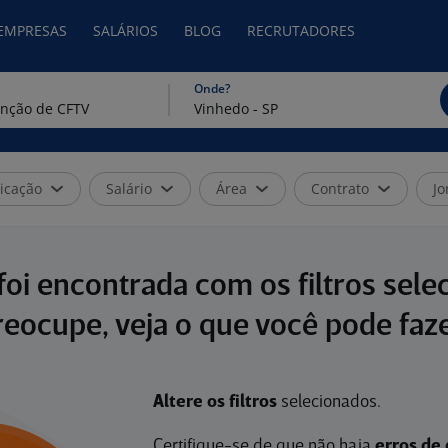
 EMPRESAS
SALÁRIOS
BLOG
RECRUTADORES
Onde?
icação
Salário
Área
Contrato
Jo
oi encontrada com os filtros sele
reocupe, veja o que você pode faze
Altere os filtros
selecionados.
Certifique-se de que não haja
erros de 