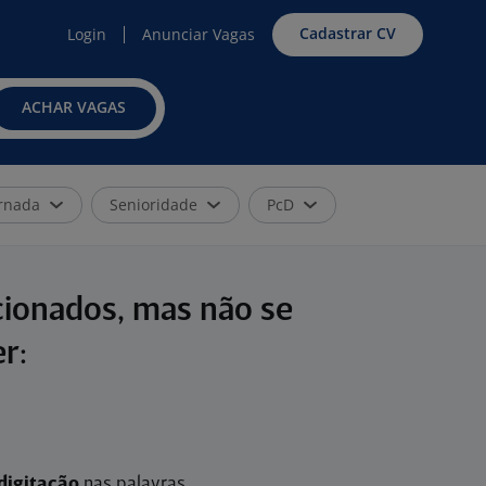
Cadastrar CV
Login
Anunciar Vagas
ACHAR VAGAS
rnada
Senioridade
PcD
cionados, mas não se
r:
digitação
nas palavras