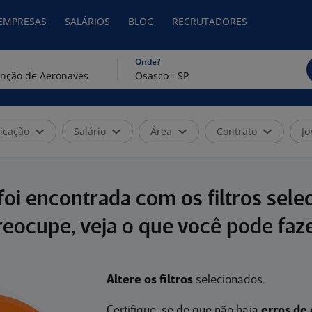
 EMPRESAS
SALÁRIOS
BLOG
RECRUTADORES
Onde?
icação
Salário
Área
Contrato
Jo
oi encontrada com os filtros sele
reocupe, veja o que você pode faze
Altere os filtros
selecionados.
Certifique-se de que não haja
erros de 