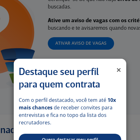
buscadas.
Ative um aviso de vagas com os crit
buscando e te avisaremos quando novas
ATIVAR AVISO DE VAGAS
Destaque seu perfil
para quem contrata
Com o perfil destacado, você tem até
10x
mais chances
de receber convites para
entrevistas e fica no topo da lista dos
recrutadores.
onadas
Quero destacar meu perfil