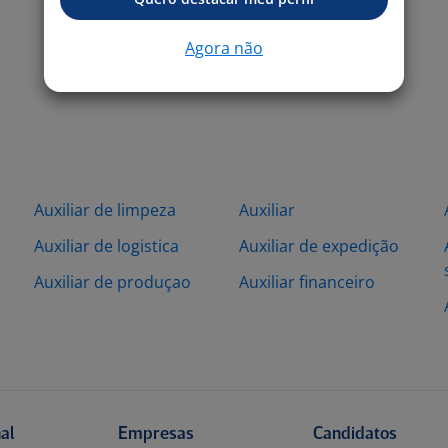
Agora não
Auxiliar de limpeza
Auxiliar
Auxiliar de logistica
Auxiliar de expedição
Auxiliar de produçao
Auxiliar financeiro
l
nal
Empresas
Candidatos