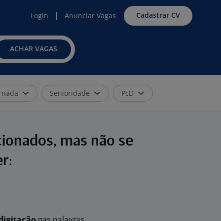
Cadastrar CV
Login
Anunciar Vagas
ACHAR VAGAS
rnada
Senioridade
PcD
cionados, mas não se
r:
digitação
nas palavras