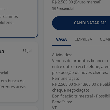
R$ 2.565,00 (Bruto mensal)
cial
Presencial
mpréstimos
elefone,
CANDIDATAR-ME
VAGA
EMPRESA
COMP
31 jul
oa
Atividades:
Vendas de produtos financeiro
entre outros) via telefone, ate
prospecção de novos clientes.
ncial
Remuneração:
s em busca de
R$ 2.565,00 (R$ 1.865,00 de Salá
ferentes áreas
cheque negociação)
Bonificação trimestral - Possib
Benefícios:
VT