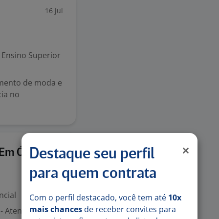
16 jul
Ensino Superior
gmento de moda e
cia no
9 jul
 Em Ótica
Destaque seu perfil
para quem contrata
ncial
Com o perfil destacado, você tem até
10x
mais chances
de receber convites para
 - Atender o