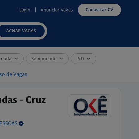
Cadastrar CV
Login
Anunciar Vagas
ACHAR VAGAS
rnada
Senioridade
PcD
iso de Vagas
ndas - Cruz
ESSOAS