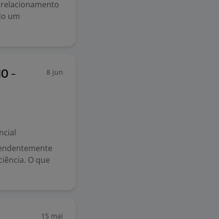
o relacionamento
ndo um
8 jun
O -
ncial
pendentemente
ciência. O que
15 mai