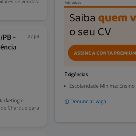
ilares de vendas:
27 jul
/PB -
iência
Exigências
Escolaridade Mínima: Ensino
Marketing e
Denunciar vaga
 de Charque para