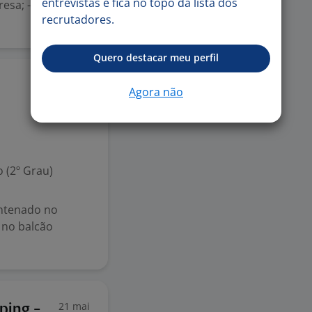
entrevistas e fica no topo da lista dos
esa; - Realizar
recrutadores.
Quero destacar meu perfil
13 jun
Agora não
 (2º Grau)
antenado no
 no balcão
21 mai
ping -