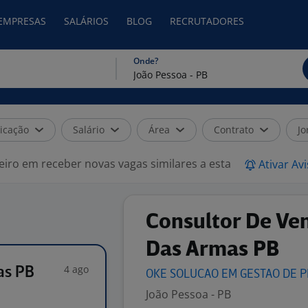
 EMPRESAS
SALÁRIOS
BLOG
RECRUTADORES
Onde?
icação
Salário
Área
Contrato
Jo
eiro em receber novas vagas similares a esta
Ativar Av
Consultor De Ve
Das Armas PB
4 ago
as PB
OKE SOLUCAO EM GESTAO DE
P
João Pessoa - PB