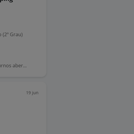
 (2º Grau)
urnos aber...
19 jun