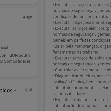
• Executar serviços mecânicos (
normas de segurança vigentes 
condições de funcionamento.
4 ago
-
• Executar inspeções diárias s
• Executar serviços elétricos (p
normas de segurança vigentes
painéis em perfeitas condiçõe
• Zelar pela manutenção, orga
ncial
ferramentas de trabalho.
a/SP. KION South
• Executar serviços de solda e
! Somos líderes
normas de segurança vigentes p
• Controlar as ferramentas e 
• Diagnosticar defeitos, atravé
avaliação técnica, bem como, d
substituir componentes, zelan
16 jul
ticos -
responsabilidade.
• Executar trabalhos em altur
substituição de lâmpadas, lumi