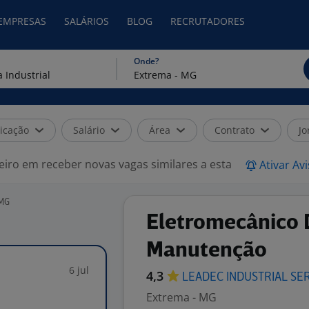
 EMPRESAS
SALÁRIOS
BLOG
RECRUTADORES
Onde?
icação
Salário
Área
Contrato
Jo
eiro em receber novas vagas similares a esta
Ativar Av
 MG
Eletromecânico 
Manutenção
6 jul
4,3
LEADEC INDUSTRIAL
SE
Extrema - MG