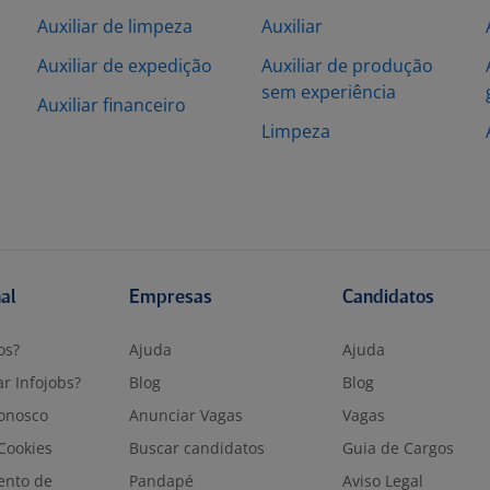
Auxiliar de limpeza
Auxiliar
Auxiliar de expedição
Auxiliar de produção
sem experiência
Auxiliar financeiro
Limpeza
nal
Empresas
Candidatos
os?
Ajuda
Ajuda
r Infojobs?
Blog
Blog
onosco
Anunciar Vagas
Vagas
 Cookies
Buscar candidatos
Guia de Cargos
ento de
Pandapé
Aviso Legal