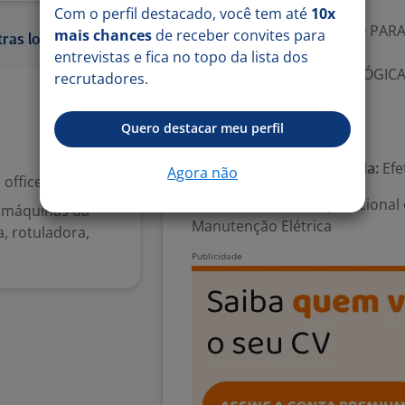
-. ASSISTÊNCIA MÉDICA
Com o perfil destacado, você tem até
10x
-. VT OU AJUDA DE CUSTO PAR
mais chances
de receber convites para
ras localidades:
-. SEGURO DE VIDA
entrevistas e fica no topo da lista dos
-. ASSISTÊNCIA ODONTOLÓGIC
recrutadores.
-. VALE ALIMENTAÇÃO
Ontem
Quero destacar meu perfil
Número de vagas:
2
Tipo de contrato e Jornada:
Efe
Agora não
office
Área Profissional:
Operacional 
r máquinas da
Manutenção Elétrica
, rotuladora,