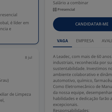
Salário a combinar
Presencial
resencial
obal, é líder em
CANDIDATAR-ME
ncia e
VAGA
EMPRESA
AVAL
A Leadec, com mais de 60 anos 
8 jul
industriais, reconhecida por 
sustentabilidade. Investimos 
ambiente colaborativo e dinâmi
Grau)
automotivo, químico, farmacêut
Como Eletromecânico de Manut
da nossa equipe, desempenha
iliar de Limpeza
habilidades e dedicação farão 
el,
excepcionais.
Responsabilidades: