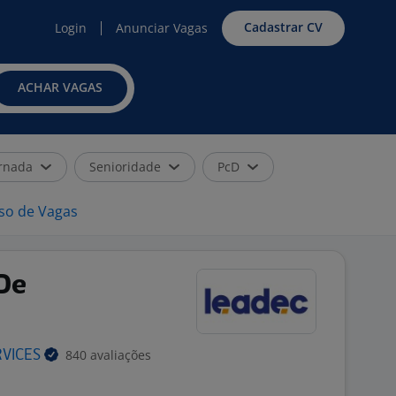
Cadastrar CV
Login
Anunciar Vagas
ACHAR VAGAS
rnada
Senioridade
PcD
iso de Vagas
De
840 avaliações
RVICES