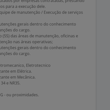
cutados por empresas contratadas, prestando
ios para a execução dele.
equipe de manutenção / Execução de serviços
nutenções gerais dentro do conhecimento
unções do cargo.
o (5S) das áreas de manutenção, oficinas e
tenção nas áreas operativas;
nutenções gerais dentro do conhecimento
unções do cargo.
etromecanico, Eletrotecnico
zante em Elétrica.
lizante em Mecânica.
 34 e NR35.
MG - ou proximidades.