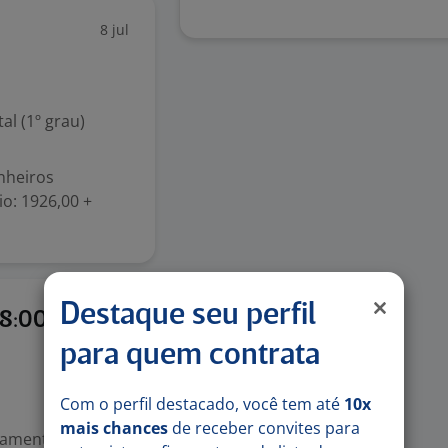
8 jul
l (1º grau)
nheiros
io: 1926,00 +
Destaque seu perfil
29 jun
08:00 AS
para quem contrata
Com o perfil destacado, você tem até
10x
mais chances
de receber convites para
mental (1º grau)