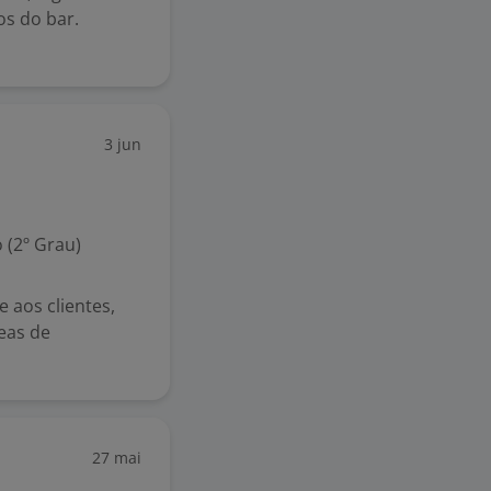
os do bar.
3 jun
 (2º Grau)
e aos clientes,
reas de
27 mai