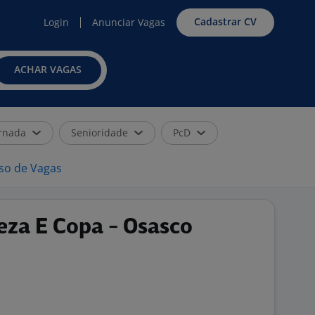
Cadastrar CV
Login
Anunciar Vagas
ACHAR VAGAS
rnada
Senioridade
PcD
iso de Vagas
eza E Copa - Osasco