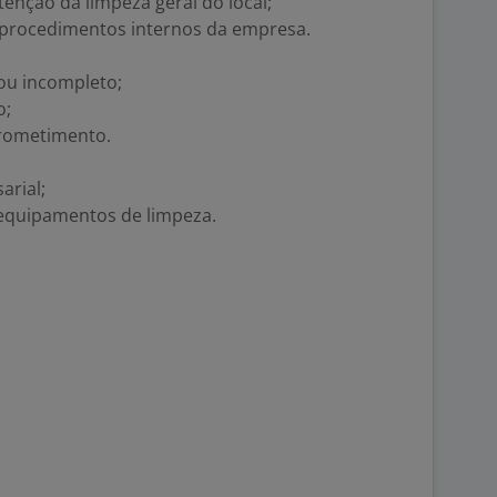
enção da limpeza geral do local;
 procedimentos internos da empresa.
ou incompleto;
o;
prometimento.
arial;
equipamentos de limpeza.