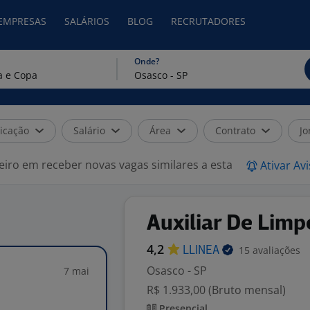
 EMPRESAS
SALÁRIOS
BLOG
RECRUTADORES
Onde?
icação
Salário
Área
Contrato
Jo
eiro em receber novas vagas similares a esta
Ativar Av
Auxiliar De Limp
4,2
15 avaliações
LLINEA
Osasco - SP
7 mai
R$ 1.933,00 (Bruto mensal)
Presencial