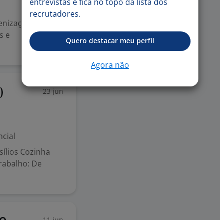
entrevistas e fica no topo da lista dos
recrutadores.
enização e
s e
Quero destacar meu perfil
Agora não
23 jun
)
cial
sílios Cozinha
trabalho: De
11 jun