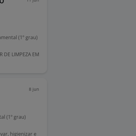
IO
mental (1º grau)
AR DE LIMPEZA EM
8 jun
l (1º grau)
var, higienizar e