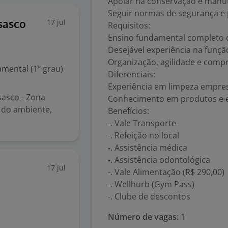
Apoiar na conservação e manut
Seguir normas de segurança e
17 jul
sasco
Requisitos:
Ensino fundamental completo 
Desejável experiência na funçã
Organização, agilidade e com
mental (1º grau)
Diferenciais:
Experiência em limpeza empres
sasco - Zona
Conhecimento em produtos e 
l do ambiente,
Benefícios:
-. Vale Transporte
-. Refeição no local
-. Assistência médica
-. Assistência odontológica
17 jul
-. Vale Alimentação (R$ 290,00)
-. Wellhurb (Gym Pass)
-. Clube de descontos
Número de vagas:
1