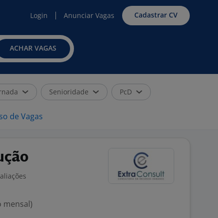
Cadastrar CV
Login
Anunciar Vagas
ACHAR VAGAS
rnada
Senioridade
PcD
iso de Vagas
ução
aliações
o mensal)