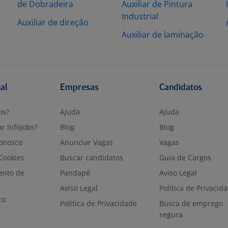
de Dobradeira
Auxiliar de Pintura
o
Industrial
Auxiliar de direção
Auxiliar de laminação
nal
Empresas
Candidatos
os?
Ajuda
Ajuda
r Infojobs?
Blog
Blog
onosco
Anunciar Vagas
Vagas
 Cookies
Buscar candidatos
Guia de Cargos
ento de
Pandapé
Aviso Legal
Aviso Legal
Política de Privacid
co
Política de Privacidade
Busca de emprego
segura