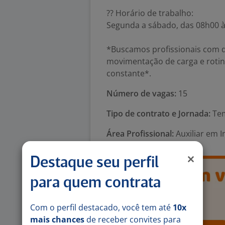
?? Horário de trabalho:
Segunda a sábado, das 08h00 às
*Buscamos profissionais com d
movimentação de carga e rotina
constante*.
Número de vagas:
15
Tipo de contrato e Jornada:
Tem
Área Profissional:
Auxiliar em I
Destaque seu perfil
para quem contrata
Com o perfil destacado, você tem até
10x
mais chances
de receber convites para