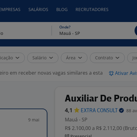
 EMPRESAS
SALÁRIOS
BLOG
RECRUTADORES
Onde?
icação
Salário
Área
Contrato
Jo
eiro em receber novas vagas similares a esta
Ativar Av
Auxiliar De Prod
4,1
88 av
EXTRA
CONSULT
Mauá - SP
9 mai
R$ 2.100,00 a R$ 2.112,00 (Brut
Presencial