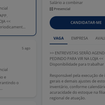
Salário a combinar
ncial
Presencial
APP.
OJA <<
CANDIDATAR-ME
riodicament...
VAGA
EMPRESA
AVAL
5 ago
>> ENTREVISTAS SERÃO AGEND
PEDINDO PARA VIR NA LOJA <<
Disponibilidade para trabalha
ncial
Responsável pela execução de in
ão e
gerais e demais ajustes de est
rantindo o
inventário, conforme calendári
..
acuracidade do estoque na filia
regional de atuação.