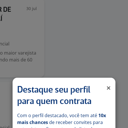
30 jul
R DE
Í
ncial
 maior varejista
endo mais de 60
Destaque seu perfil
30 jul
para quem contrata
Com o perfil destacado, você tem até
10x
mais chances
de receber convites para
ncial