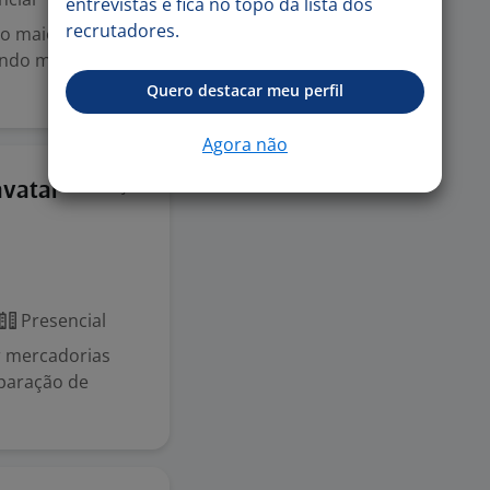
entrevistas e fica no topo da lista dos
recrutadores.
 maior varejista
endo mais de 60
Quero destacar meu perfil
Agora não
27 jul
vataí -
Presencial
r mercadorias
paração de