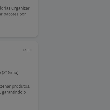
dorias Organizar
ar pacotes por
14 jul
 (2º Grau)
azenar produtos.
, garantindo o