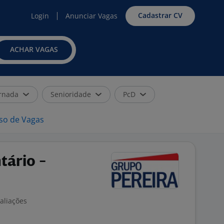
Cadastrar CV
Login
Anunciar Vagas
ACHAR VAGAS
rnada
Senioridade
PcD
iso de Vagas
tário -
aliações