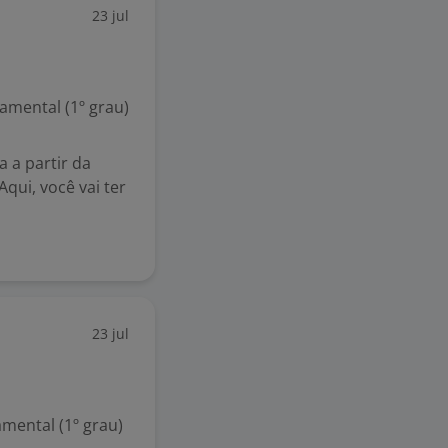
23 jul
mental (1º grau)
 a partir da
qui, você vai ter
23 jul
mental (1º grau)