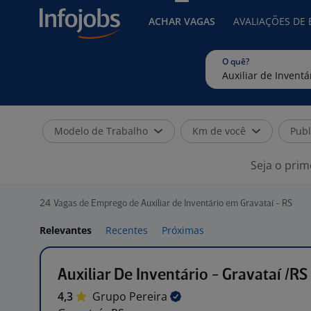
ACHAR VAGAS
AVALIAÇÕES DE
O quê?
Modelo de Trabalho
Km de você
Publ
Seja o prim
24
Vagas de Emprego de Auxiliar de Inventário em Gravataí - RS
Relevantes
Recentes
Próximas
Auxiliar De Inventário - Gravataí /RS
4,3
Grupo
Pereira