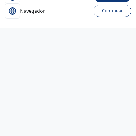
Navegador
Continuar
Para Candidatos
Acesse o site de empregos líder e se candidate a
vagas adequadas ao seu perfil de forma fácil e
rápida.