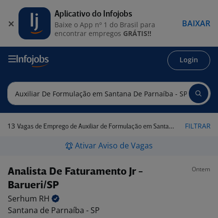
Aplicativo do Infojobs
BAIXAR
Baixe o App nº 1 do Brasil para
encontrar empregos
GRÁTIS!!
Login
13
FILTRAR
Vagas de Emprego de Auxiliar de Formulação em Santana de Parnaíba - SP
Ativar Aviso de Vagas
Ontem
Analista De Faturamento Jr -
Barueri/SP
Serhum
RH
Santana de Parnaíba - SP