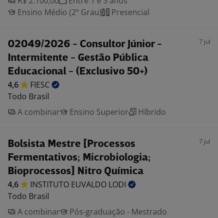
R$ 2.100,00
Entre 1 e 3 anos
Ensino Médio (2º Grau)
Presencial
7 jul
02049/2026 - Consultor Júnior -
Intermitente - Gestão Pública
Educacional - (Exclusivo 50+)
4,6
FIESC
Todo Brasil
A combinar
Ensino Superior
Híbrido
7 jul
Bolsista Mestre [Processos
Fermentativos; Microbiologia;
Bioprocessos] Nitro Química
4,6
INSTITUTO EUVALDO
LODI
Todo Brasil
A combinar
Pós-graduação - Mestrado