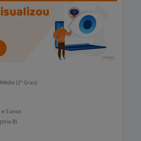
 Médio (2º Grau)
 e 3 anos
goria B)