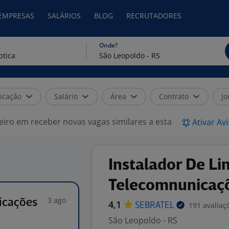
 EMPRESAS
SALÁRIOS
BLOG
RECRUTADORES
Onde?
icação
Salário
Área
Contrato
Jo
eiro em receber novas vagas similares a esta
Ativar Av
Instalador De Li
Telecomnunicaç
3 ago
icações
4,1
191 avaliaç
SEBRATEL
São Leopoldo - RS