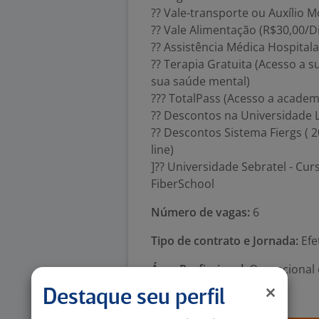
?? Vale-transporte ou Auxílio M
?? Vale Alimentação (R$30,00/Di
?? Assistência Médica Hospitala
?? Terapia Gratuita (Acesso a 
sua saúde mental)
??? TotalPass (Acesso a acade
?? Descontos na Universidade L
?? Descontos Sistema Fiergs ( 
line)
]?? Universidade Sebratel - Cur
FiberSchool
Número de vagas:
6
Tipo de contrato e Jornada:
Efe
Área Profissional:
Operacional 
Telecomunicações
Destaque seu perfil