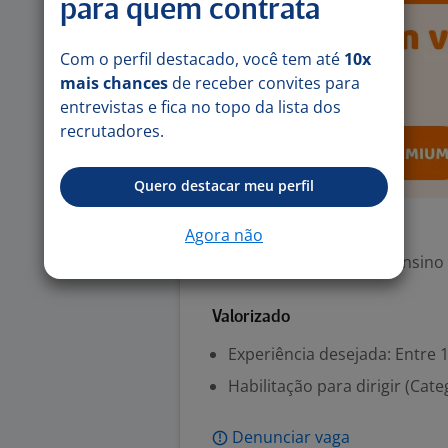
para quem contrata
Com o perfil destacado, você tem até
10x
mais chances
de receber convites para
entrevistas e fica no topo da lista dos
recrutadores.
Quero destacar meu perfil
Exigências
Agora não
Escolaridade Mínima: Ensino
Valorizado
Experiência desejada: Entre 1
Habilitação para dirigir (Cate
Denunciar vaga