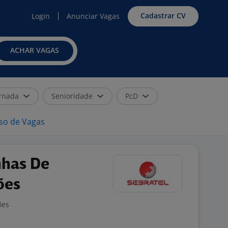
Cadastrar CV
Login
Anunciar Vagas
ACHAR VAGAS
rnada
Senioridade
PcD
iso de Vagas
nhas De
ões
ões