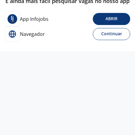
É ainda mais fácil pesquisar vagas no nosso app
App Infojobs
ABRIR
Navegador
Continuar
Para Candidatos
Acesse o site de empregos líder e se candidate a
vagas adequadas ao seu perfil de forma fácil e
rápida.