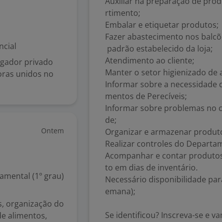
Auxiliar na preparação de pro
rtimento;
Embalar e etiquetar produtos;
Fazer abastecimento nos balcõ
ncial
padrão estabelecido da loja;
Atendimento ao cliente;
gador privado
Manter o setor higienizado de
oras unidos no
Informar sobre a necessidade
mentos de Perecíveis;
Informar sobre problemas no co
de;
Ontem
Organizar e armazenar produt
Realizar controles do Departa
Acompanhar e contar produtos
to em dias de inventário.
mental (1º grau)
Necessário disponibilidade para
emana);
, organização do
Se identificou? Inscreva-se e
e alimentos,