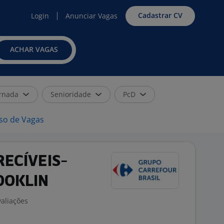
Cadastrar CV
Login
Anunciar Vagas
ACHAR VAGAS
rnada
Senioridade
PcD
iso de Vagas
RECÍVEIS-
OOKLIN
valiações