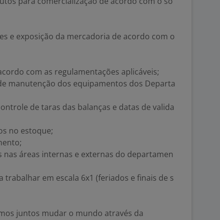
dutos para comercialização de acordo com o so
es e exposição da mercadoria de acordo com o
 acordo com as regulamentações aplicáveis;
 de manutenção dos equipamentos dos Departa
ntrole de taras das balanças e datas de valida
os no estoque;
mento;
 nas áreas internas e externas do departamen
 trabalhar em escala 6x1 (feriados e finais de s
 vamos juntos mudar o mundo através da