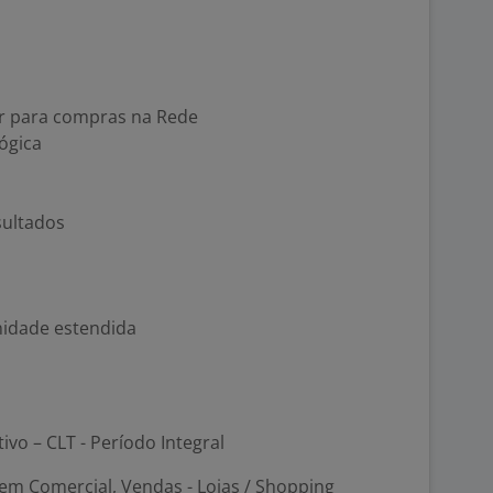
ur para compras na Rede
ógica
sultados
nidade estendida
tivo – CLT - Período Integral
em Comercial, Vendas - Lojas / Shopping