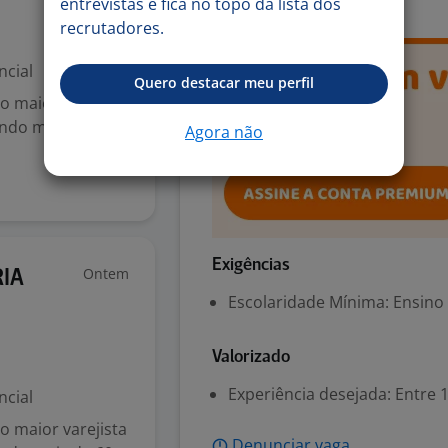
entrevistas e fica no topo da lista dos
recrutadores.
ncial
Quero destacar meu perfil
 maior varejista
endo mais de 60
Agora não
Exigências
Ontem
IA
Escolaridade Mínima: Ensino
Valorizado
Experiência desejada: Entre 1
ncial
 maior varejista
Denunciar vaga