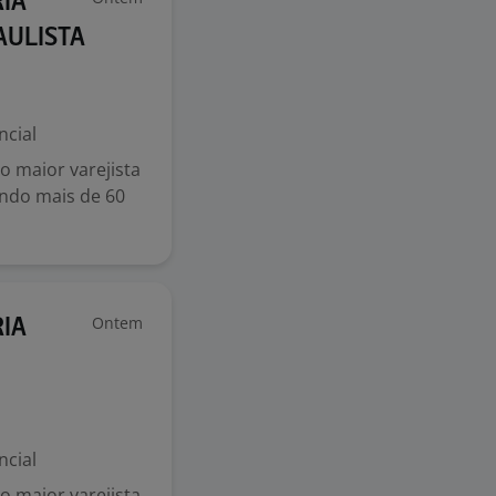
IA
AULISTA
ncial
 maior varejista
endo mais de 60
Ontem
IA
ncial
 maior varejista