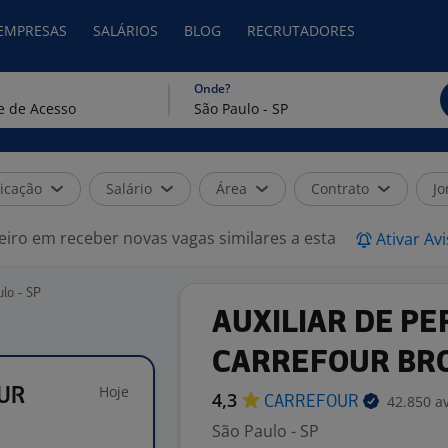
 EMPRESAS
SALÁRIOS
BLOG
RECRUTADORES
Onde?
icação
Salário
Área
Contrato
Jo
eiro em receber novas vagas similares a esta
Ativar Av
lo - SP
AUXILIAR DE PE
CARREFOUR BR
Hoje
OUR
4,3
42.850 a
CARREFOUR
São Paulo - SP