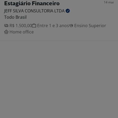
14 mai
Estagiário Financeiro
JEFF SILVA CONSULTORIA
LTDA
Todo Brasil
R$ 1.500,00
Entre 1 e 3 anos
Ensino Superior
Home office