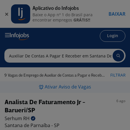
Aplicativo do Infojobs
BAIXAR
Baixe o App nº 1 do Brasil para
encontrar empregos
GRÁTIS!!
Login
9
FILTRAR
Vagas de Emprego de Auxiliar de Contas a Pagar e Receber em Santana de Parnaíba - SP
Ativar Aviso de Vagas
6 ago
Analista De Faturamento Jr -
Barueri/SP
Serhum
RH
Santana de Parnaíba - SP