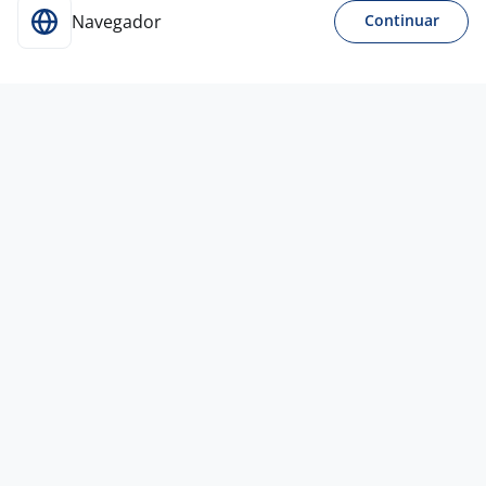
Navegador
Continuar
31 jul
Analista De Cobrança
AJA RH &
Consultoria
Todo Brasil
A combinar
Entre 1 e 3 anos
Ensino Superior
Home office
31 jul
Analista De Atendimento Ao Cliente —
Negociação E Resolução De Conflitos
4,0
Empresa
confidencial
Todo Brasil