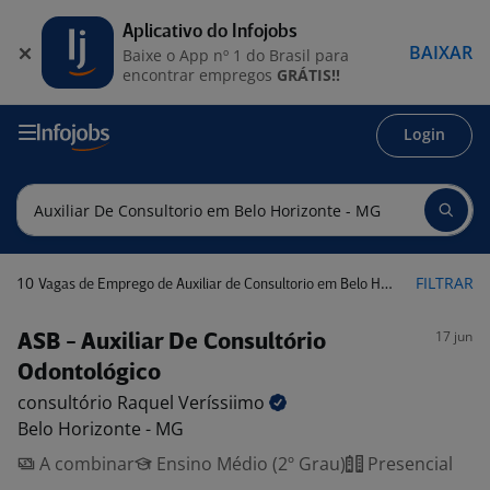
Aplicativo do Infojobs
BAIXAR
Baixe o App nº 1 do Brasil para
encontrar empregos
GRÁTIS!!
Login
10
FILTRAR
Vagas de Emprego de Auxiliar de Consultorio em Belo Horizonte - MG
17 jun
ASB - Auxiliar De Consultório
Odontológico
consultório Raquel
Veríssiimo
Belo Horizonte - MG
A combinar
Ensino Médio (2º Grau)
Presencial