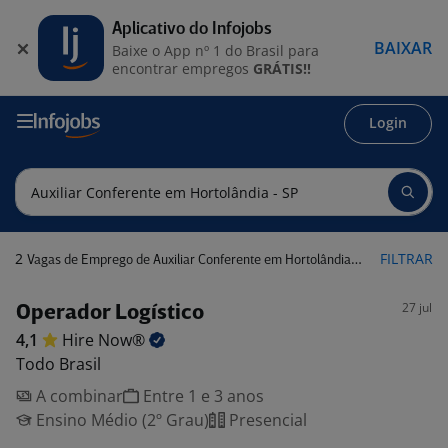
Aplicativo do Infojobs
BAIXAR
Baixe o App nº 1 do Brasil para
encontrar empregos
GRÁTIS!!
Login
2
FILTRAR
Vagas de Emprego de Auxiliar Conferente em Hortolândia - SP
27 jul
Operador Logístico
4,1
Hire
Now®
Todo Brasil
A combinar
Entre 1 e 3 anos
Ensino Médio (2º Grau)
Presencial