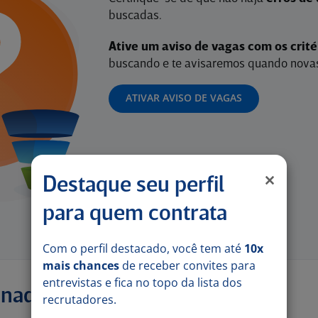
buscadas.
Ative um aviso de vagas com os crit
buscando e te avisaremos quando novas
ATIVAR AVISO DE VAGAS
Destaque seu perfil
para quem contrata
Com o perfil destacado, você tem até
10x
mais chances
de receber convites para
entrevistas e fica no topo da lista dos
onadas
recrutadores.