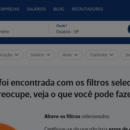
 EMPRESAS
SALÁRIOS
BLOG
RECRUTADORES
Onde?
icação
Salário
Área
Contrato
Jo
oi encontrada com os filtros sele
reocupe, veja o que você pode faze
Altere os filtros
selecionados.
Certifique-se de que não haja
erros de 