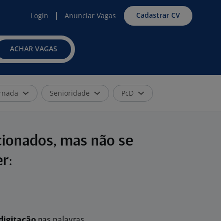
Cadastrar CV
Login
Anunciar Vagas
ACHAR VAGAS
rnada
Senioridade
PcD
cionados, mas não se
r:
digitação
nas palavras