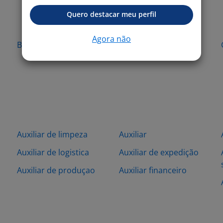
Quero destacar meu perfil
Agora não
Barueri - SP
Cotia - SP
Auxiliar de limpeza
Auxiliar
Auxiliar de logistica
Auxiliar de expedição
Auxiliar de produçao
Auxiliar financeiro
l