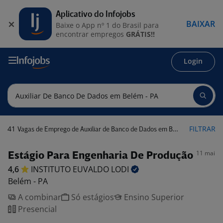
Aplicativo do Infojobs
BAIXAR
Baixe o App nº 1 do Brasil para
encontrar empregos
GRÁTIS!!
Login
41
FILTRAR
Vagas de Emprego de Auxiliar de Banco de Dados em Belém - PA
11 mai
Estágio Para Engenharia De Produção
4,6
INSTITUTO EUVALDO
LODI
Belém - PA
A combinar
Só estágios
Ensino Superior
Presencial