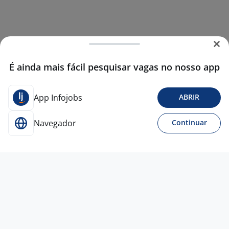
É ainda mais fácil pesquisar vagas no nosso app
App Infojobs
ABRIR
Navegador
Continuar
26 jun
Bolsista Mestre [Engenharia De Dados;
Ingestão Automatizada; AWS S3;
Governança De Dados] ICT ITAÚ