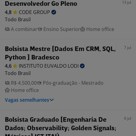
13 jul
Desenvolvedor Go Pleno
4,8
CODE
GROUP
Todo Brasil
A combinar
Ensino Superior
Home office
7 jul
Bolsista Mestre [Dados Em CRM, SQL,
Python ] Bradesco
4,6
INSTITUTO EUVALDO
LODI
Todo Brasil
R$ 4.500,00
Pós-graduação - Mestrado
Home office
Vagas semelhantes
6 jul
Bolsista Graduado [Engenharia De
Dados; Observability; Golden Signals;