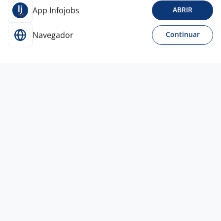
App Infojobs
ABRIR
Navegador
Continuar
Para Candidatos
Acesse o site de empregos líder e se candidate a
vagas adequadas ao seu perfil de forma fácil e
rápida.