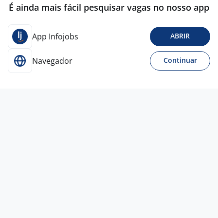
É ainda mais fácil pesquisar vagas no nosso app
App Infojobs
ABRIR
Navegador
Continuar
12 jun
Auxiliar De Deposito Pcd
4,4
RH10
Aparecida de Goiânia - GO
R$ 1.800,00 a R$ 1.801,00
Sem experiência
Ensino Fundamental (1º grau)
PcD
Presencial