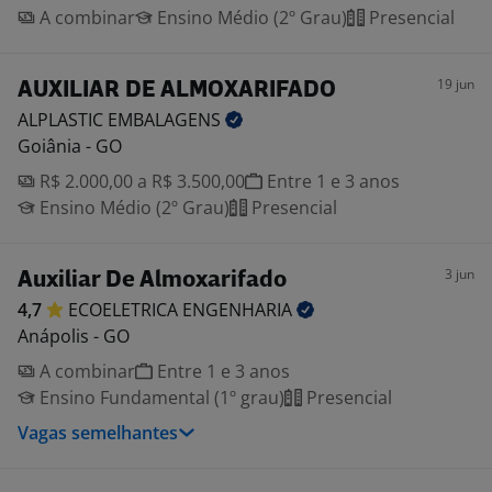
A combinar
Ensino Médio (2º Grau)
Presencial
19 jun
AUXILIAR DE ALMOXARIFADO
ALPLASTIC
EMBALAGENS
Goiânia - GO
R$ 2.000,00 a R$ 3.500,00
Entre 1 e 3 anos
Ensino Médio (2º Grau)
Presencial
3 jun
Auxiliar De Almoxarifado
4,7
ECOELETRICA
ENGENHARIA
Anápolis - GO
A combinar
Entre 1 e 3 anos
Ensino Fundamental (1º grau)
Presencial
Vagas semelhantes