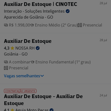
28 jul
Auxiliar De Estoque | CINOTEC
Interação - Soluções
Inteligentes
Aparecida de Goiânia - GO
R$ 1.998,00
Ensino Médio (2º Grau)
Presencial
28 jul
Auxiliar De Estoque
4,3
NOSSA
RH
Goiânia - GO
A combinar
Ensino Fundamental (1º grau)
Presencial
Vagas semelhantes
CONTRATAÇÃO URGENTE
24 jul
Auxiliar De Estoque - Auxiliar De
Estoque
4,1
Aguia Moto
Pecas