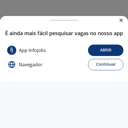
É ainda mais fácil pesquisar vagas no nosso app
App Infojobs
ABRIR
Navegador
Continuar
2 jul
Estagiário De Direito
Multi Consultoria e
Treinamento