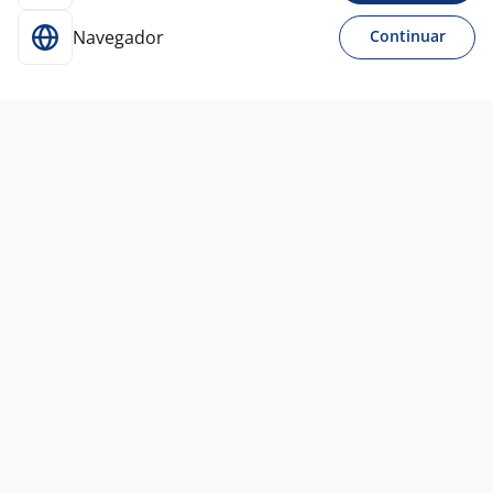
Navegador
Continuar
29 mai
Assistente Administrativo
3,9
ENGEMON
IT
Lauro de Freitas - BA
A combinar
Ensino Médio (2º Grau)
Presencial
3 ago
Bolsista Mestre Ou Doutor ( Cientista
De Dados Graph Neural Networks) ICT
ITAÚ
4,6
INSTITUTO EUVALDO
LODI