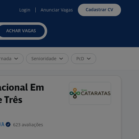
Cadastrar CV
Login
Anunciar Vagas
ACHAR VAGAS
rnada
Senioridade
PcD
acional Em
 Três
623 avaliações
/A