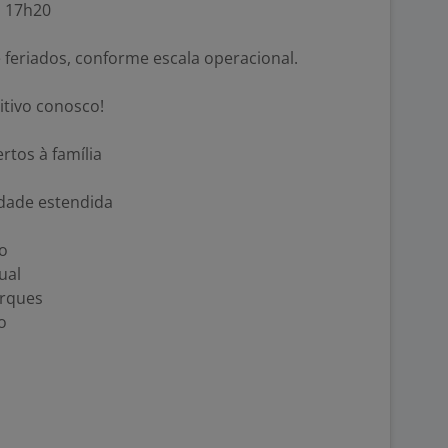
s 17h20
 feriados, conforme escala operacional.
tivo conosco!
tos à família
idade estendida
ço
ual
arques
o