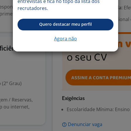
entrevistas e fica no topo da lista dos
responsável por
Tipo de contrato e Jornada:
Efe
recrutadores.
 primeiro contato
Área Profissional:
Operacional 
Quero destacar meu perfil
Agora não
6 ago
iciência)
 (2º Grau)
Exigências
em / Reservas,
p ou internet,
Escolaridade Mínima: Ensino
Denunciar vaga