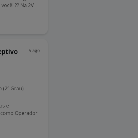
 você! ?? Na 2V
5 ago
eptivo
 (2º Grau)
os e
e como Operador