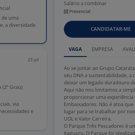
Salário a combinar
ncial
Presencial
e de uma
, a diversidade
CANDIDATAR-ME
VAGA
EMPRESA
AVAL
23 jul
Ao se juntar ao Grupo Catarat
seu DNA a sustentabilidade, a d
deixar um legado duradouro d
 (2º Grau)
Aqui não nos limitamos a sim
proporcionar uma experiência s
iais, via
Embaixadores. Não é atoa que
 necessidades e
lugar para se trabalhar por no
UOL e Valor Carreira.
O Parque Três Pescadores é um
Itaguaçu. O Parque foi idealiza