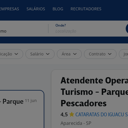
 EMPRESAS
SALÁRIOS
BLOG
RECRUTADORES
Onde?
icação
Salário
Área
Contrato
Jo
Atendente Oper
Turismo - Parque
11 jun
- Parque
Pescadores
4,5
CATARATAS DO IGUACU
S
Aparecida - SP