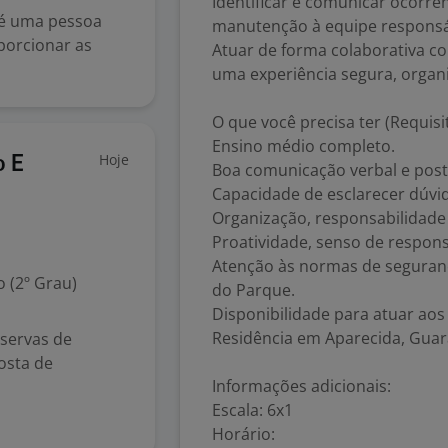
Identificar e comunicar ocorrê
 é uma pessoa
manutenção à equipe responsá
porcionar as
Atuar de forma colaborativa c
uma experiência segura, organi
O que você precisa ter (Requisi
Ensino médio completo.
Hoje
o E
Boa comunicação verbal e post
Capacidade de esclarecer dúvid
Organização, responsabilidade
Proatividade, senso de respons
Atenção às normas de seguranç
 (2º Grau)
do Parque.
Disponibilidade para atuar aos
Residência em Aparecida, Guar
servas de
osta de
Informações adicionais:
Escala: 6x1
Horário: