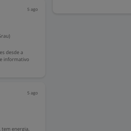
5 ago
Grau)
es desde a
e informativo
5 ago
 tem energia,