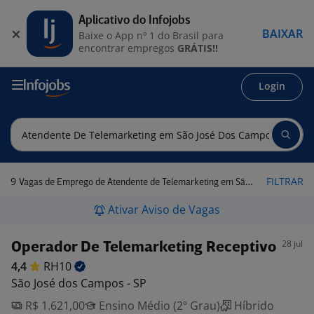
Aplicativo do Infojobs
BAIXAR
Baixe o App nº 1 do Brasil para
encontrar empregos
GRÁTIS!!
Login
9
FILTRAR
Vagas de Emprego de Atendente de Telemarketing em São José dos Campos - SP
Ativar Aviso de Vagas
28 jul
Operador De Telemarketing Receptivo
4,4
RH10
São José dos Campos - SP
R$ 1.621,00
Ensino Médio (2º Grau)
Híbrido