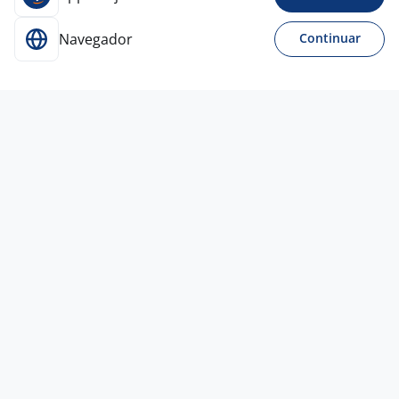
Navegador
Continuar
7 jul
Operador De Telemarketing
4,0
MF
Rio de Janeiro - RJ
R$ 1.640,00 a R$ 2.660,00
Ensino Médio (2º Grau)
Home office
3 jul
Televendedor
Terres
Soluções
São Lourenço do Sul - RS